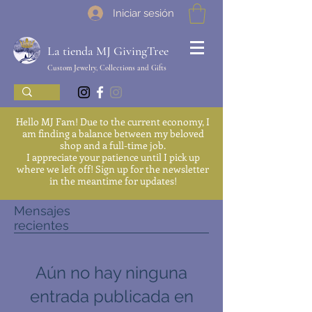
Iniciar sesión
La tienda MJ GivingTree
Custom Jewelry, Collections and Gifts
Hello MJ Fam! Due to the current economy, I
am finding a balance between my beloved
shop and a full-time job.
I appreciate your patience until I pick up
where we left off! Sign up for the newsletter
in the meantime for updates!
Mensajes
We'll be back soon
recientes
Aún no hay ninguna
entrada publicada en